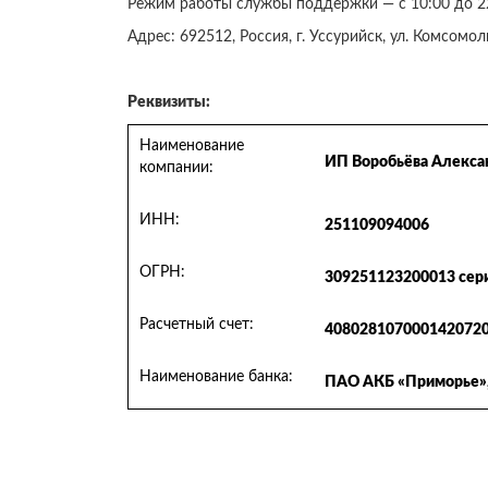
Режим работы службы поддержки — с 10:00 до 22
Адрес: 692512, Россия, г. Уссурийск, ул. Комсомол
Реквизиты:
Наименование
ИП Воробьёва Алекса
компании:
ИНН:
251109094006
ОГРН:
309251123200013 сери
Расчетный счет:
408028107000142072
Наименование банка:
ПАО АКБ «Приморье», 