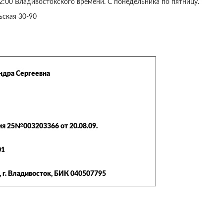
:00 Владивостокского времени. С понедельника по пятницу.
ьская 30-90
ндра Сергеевна
я 25№003203366 от 20.08.09.
01
г. Владивосток, БИК 040507795