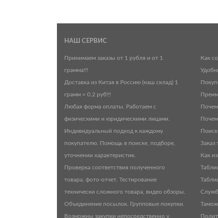
НАШ СЕРВИС
Принимаем заказы от 1 рубля и от 1
Как с
грамма!!!
Удобн
Доставка из Китая в Россию (наш склад) 1
Покуп
грамм = 0,2 руб!!!
Преим
Любая форма оплаты. Работаем с
Почем
физическими и юридическими лицами.
Почем
Индивидуальный подход к каждому
Поиск
покупателю. Помощь в поиске, подборе,
Заказ 
уточнении характеристик.
Как и
Проверка соответствия полученного
Табли
товара, фото-отчет. Тестирование
Табли
технически сложного товара, видео обзоры.
Служб
Объединение посылок. Групповые покупки.
Тамож
Возможны закупки непосредственно у
Полит