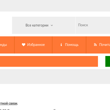
Все категории
енды
Избранное
Помощь
Почит
тной связи
.