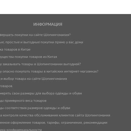
ИНФОРМАЦИЯ
овершать покупки на сайте Шопингомания?
ые, простые и выгодные покупки прямо у вас дома
ка товаров в Китае
ущества покупки товаров из Китая
у заказывать товары в Шопингомании выгодней?
у опасно покупать товары в китайских интернет-магазинах?
 и выбор товара на сайте Шопингомания
товаров
змерять свои размеры для выбора одежды и обуви
цы примерного веса товаров
цы соответствия размеров одежды и обуви
а контроля качества обслуживания клиентов сайта Шопингомания
енное оформление товаров, тарифы, ограничения, рекомендации
ика конфиденциальности