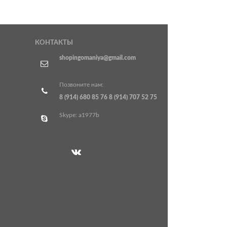
КОНТАКТЫ
shopingomaniya@gmail.com
Позвоните нам:
8 (914) 680 85 76
8 (914) 707 52 75
Skype: a1977b