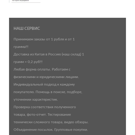
НАШ СЕРВИС
Принимаем заказы от 1 рубля и от 1
грамма!!!
Доставка из Китая в Россию (наш склад) 1
грамм = 0,2 руб!!!
Любая форма оплаты. Работаем с
физическими и юридическими лицами.
Индивидуальный подход к каждому
покупателю. Помощь в поиске, подборе,
уточнении характеристик.
Проверка соответствия полученного
товара, фото-отчет. Тестирование
технически сложного товара, видео обзоры.
Объединение посылок. Групповые покупки.