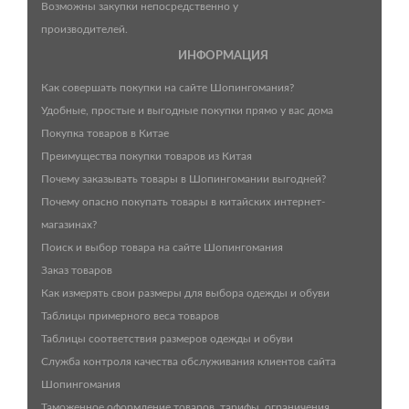
Возможны закупки непосредственно у
производителей.
ИНФОРМАЦИЯ
Как совершать покупки на сайте Шопингомания?
Удобные, простые и выгодные покупки прямо у вас дома
Покупка товаров в Китае
Преимущества покупки товаров из Китая
Почему заказывать товары в Шопингомании выгодней?
Почему опасно покупать товары в китайских интернет-
магазинах?
Поиск и выбор товара на сайте Шопингомания
Заказ товаров
Как измерять свои размеры для выбора одежды и обуви
Таблицы примерного веса товаров
Таблицы соответствия размеров одежды и обуви
Служба контроля качества обслуживания клиентов сайта
Шопингомания
Таможенное оформление товаров, тарифы, ограничения,