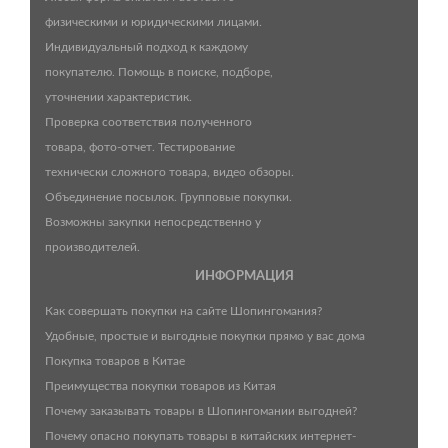
физическими и юридическими лицами.
Индивидуальный подход к каждому
покупателю. Помощь в поиске, подборе,
уточнении характеристик.
Проверка соответствия полученного
товара, фото-отчет. Тестирование
технически сложного товара, видео обзоры.
Объединение посылок. Групповые покупки.
Возможны закупки непосредственно у
производителей.
ИНФОРМАЦИЯ
Как совершать покупки на сайте Шопингомания?
Удобные, простые и выгодные покупки прямо у вас дома
Покупка товаров в Китае
Преимущества покупки товаров из Китая
Почему заказывать товары в Шопингомании выгодней?
Почему опасно покупать товары в китайских интернет-