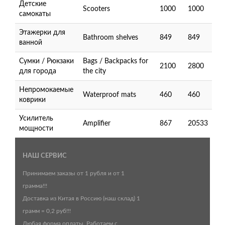
Детские
Scooters
1000
1000
самокаты
Этажерки для
Bathroom shelves
849
849
ванной
Сумки / Рюкзаки
Bags / Backpacks for
2100
2800
для города
the city
Непромокаемые
Waterproof mats
460
460
коврики
Усилитель
Amplifier
867
20533
мощности
НАШ СЕРВИС
Принимаем заказы от 1 рубля и от 1
грамма!!!
Доставка из Китая в Россию (наш склад) 1
грамм = 0,2 руб!!!
Любая форма оплаты. Работаем с