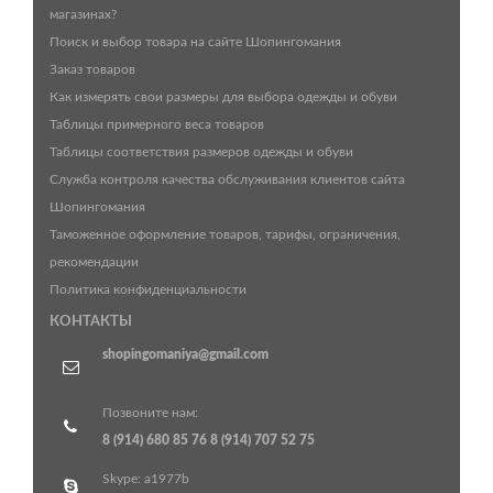
магазинах?
Поиск и выбор товара на сайте Шопингомания
Заказ товаров
Как измерять свои размеры для выбора одежды и обуви
Таблицы примерного веса товаров
Таблицы соответствия размеров одежды и обуви
Служба контроля качества обслуживания клиентов сайта
Шопингомания
Таможенное оформление товаров, тарифы, ограничения,
рекомендации
Политика конфиденциальности
КОНТАКТЫ
shopingomaniya@gmail.com
Позвоните нам:
8 (914) 680 85 76
8 (914) 707 52 75
Skype: a1977b