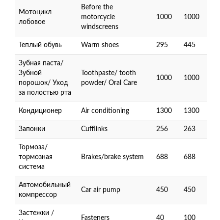
Before the
Мотоцикл
motorcycle
1000
1000
лобовое
windscreens
Теплый обувь
Warm shoes
295
445
Зубная паста/
Зубной
Toothpaste/ tooth
1000
1000
порошок/ Уход
powder/ Oral Care
за полостью рта
Кондиционер
Air conditioning
1300
1300
Запонки
Cufflinks
256
263
Тормоза/
тормозная
Brakes/brake system
688
688
система
Автомобильный
Car air pump
450
450
компрессор
Застежки /
Fasteners
40
100